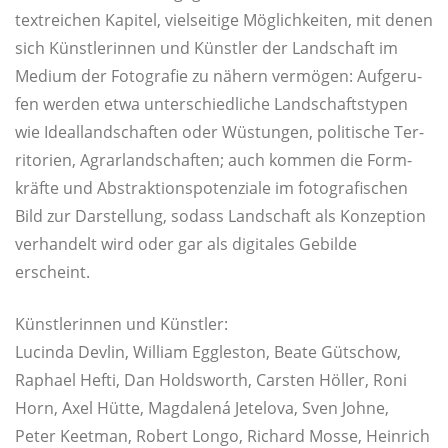
textrei­chen Kapi­tel, viel­sei­ti­ge Mög­lich­kei­ten, mit denen
sich Künst­le­rin­nen und Künst­ler der Land­schaft im
Medi­um der Foto­gra­fie zu nähern ver­mö­gen: Auf­ge­ru­
fen wer­den etwa unter­schied­li­che Land­schafts­ty­pen
wie Ide­al­land­schaf­ten oder Wüs­tun­gen, poli­ti­sche Ter­
ri­to­ri­en, Agrar­land­schaf­ten; auch kom­men die Form­
kräf­te und Abs­trak­ti­ons­po­ten­zia­le im foto­gra­fi­schen
Bild zur Dar­stel­lung, sodass Land­schaft als Kon­zep­ti­on
ver­han­delt wird oder gar als digi­ta­les Gebil­de
erscheint.
Künst­le­rin­nen und Künstler:
Luc­in­da Dev­lin, Wil­liam Eggles­ton, Bea­te Güt­schow,
Rapha­el Hef­ti, Dan Holds­worth, Cars­ten Höl­ler, Roni
Horn, Axel Hüt­te, Mag­da­lená Jete­lo­va, Sven Joh­ne,
Peter Keet­man, Robert Lon­go, Richard Mos­se, Hein­rich