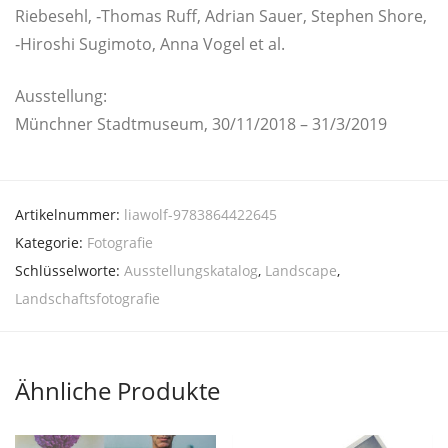
Rie­bes­ehl, ‑Tho­mas Ruff, Adri­an Sau­er, Ste­phen Shore,
‑Hiro­shi Sugi­mo­to, Anna Vogel et al.
Aus­stel­lung:
Münch­ner Stadt­mu­se­um, 30/11/2018 – 31/3/2019
Artikelnummer:
liawolf-9783864422645
Kategorie:
Fotografie
Schlüsselworte:
Ausstellungskatalog
,
Landscape
,
Landschaftsfotografie
Ähnliche Produkte