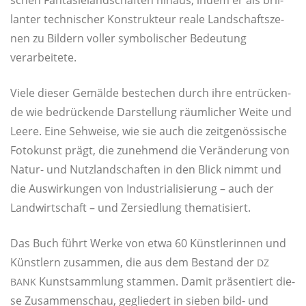
lan­ter tech­ni­scher Kon­struk­teur rea­le Land­schaft­sze­
nen zu Bil­dern vol­ler sym­bo­li­scher Bedeu­tung
verarbeitete.
Vie­le die­ser Gemäl­de bestechen durch ihre ent­rü­cken­
de wie bedrü­cken­de Dar­stel­lung räum­li­cher Wei­te und
Lee­re. Eine Seh­wei­se, wie sie auch die zeit­ge­nös­si­sche
Foto­kunst prägt, die zuneh­mend die Ver­än­de­rung von
Natur- und Nutz­land­schaf­ten in den Blick nimmt und
die Aus­wir­kun­gen von Indus­tria­li­sie­rung – auch der
Land­wirt­schaft – und Zer­sied­lung thematisiert.
Das Buch führt Wer­ke von etwa 60 Künst­le­rin­nen und
Künst­lern zusam­men, die aus dem Bestand der
DZ
Kunst­samm­lung stam­men. Damit prä­sen­tiert die­
BANK
se Zusam­men­schau, geglie­dert in sie­ben bild- und