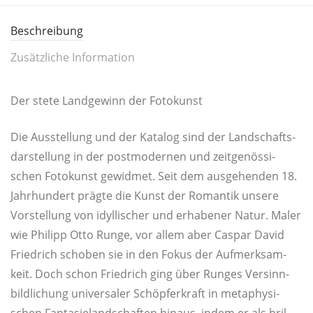
Beschreibung
Zusätzliche Information
Der ste­te Land­ge­winn der Fotokunst
Die Aus­stel­lung und der Kata­log sind der Land­schafts­
dar­stel­lung in der post­mo­der­nen und zeit­ge­nös­si­
schen Foto­kunst gewid­met. Seit dem aus­ge­hen­den 18.
Jahr­hun­dert präg­te die Kunst der Roman­tik unse­re
Vor­stel­lung von idyl­li­scher und erha­be­ner Natur. Maler
wie Phil­ipp Otto Run­ge, vor allem aber Cas­par David
Fried­rich scho­ben sie in den Fokus der Auf­merk­sam­
keit. Doch schon Fried­rich ging über Run­ges Ver­sinn­
bild­li­chung uni­ver­sa­ler Schöp­fer­kraft in meta­phy­si­
schen Fan­ta­sie­land­schaf­ten hin­aus, indem er als bril­