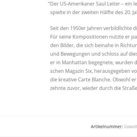
“
Der US-Ame­ri­ka­ner Saul Lei­ter – ein le
spiel­te in der zwei­ten Hälf­te des 20.
Seit den 1950er Jah­ren ver­bild­lich­te di
Für sei­ne Kom­po­si­tio­nen nutz­te er
den Bil­der, die sich bei­na­he in Rich­t
und Bewe­gun­gen und schloss auf die­s
er in Man­hat­tan begeg­ne­te, wur­den d
schen Maga­zin Six, her­aus­ge­ge­ben v
die krea­ti­ve Car­te Blan­che. Obwohl er e
zehn­te zuvor, wie­der durch die Stra­
Artikelnummer:
liawo