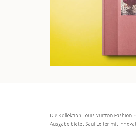
Die Kol­lek­ti­on Lou­is Vuit­ton Fashio
Aus­ga­be bie­tet Saul Lei­ter mit inno­va­