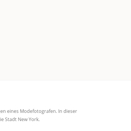
en eines Mode­fo­to­gra­fen. In die­ser
f die Stadt New York.