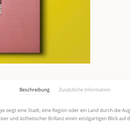
Beschreibung
Zusätzliche Information
n Eye zeigt eine Stadt, eine Regi­on oder ein Land durch die Aug
ti­ver und ästhe­ti­scher Bril­lanz einen ein­zig­ar­ti­gen Blick au