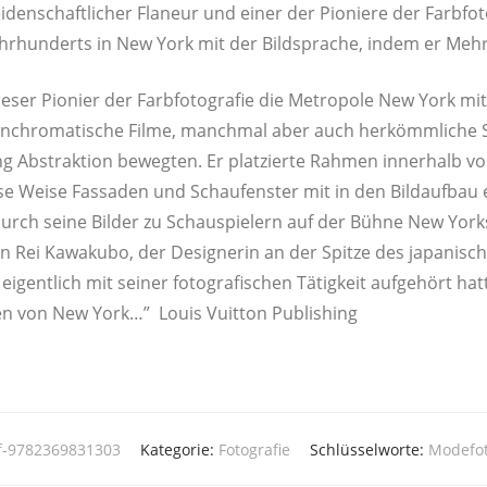
i­den­schaft­li­cher Fla­neur und einer der Pio­nie­re der Farb­fo­
 Jahr­hun­derts in New York mit der Bild­spra­che, indem er Mehr
e­ser Pio­nier der Farb­fo­to­gra­fie die Metro­po­le New York mit 
 pan­chro­ma­ti­sche Fil­me, manch­mal aber auch her­kömm­li­ch
ung Abs­trak­ti­on beweg­ten. Er plat­zier­te Rah­men inner­halb v
e Wei­se Fas­sa­den und Schau­fens­ter mit in den Bild­auf­bau
urch sei­ne Bil­der zu Schau­spie­lern auf der Büh­ne New Yorks
on Rei Kawa­ku­bo, der Desi­gne­rin an der Spit­ze des japa­ni­
igent­lich mit sei­ner foto­gra­fi­schen Tätig­keit auf­ge­hört hat­
ßen von New York…” Lou­is Vuit­ton Publishing
lf-9782369831303
Kategorie:
Fotografie
Schlüsselworte:
Modefot