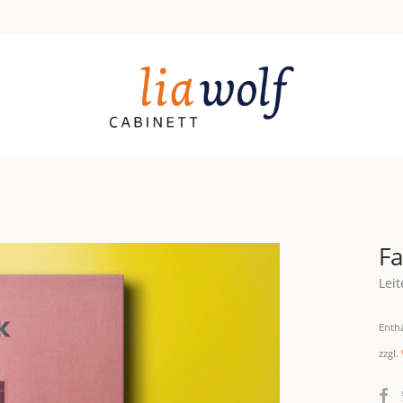
Fa
Leit
Enth
zzgl.