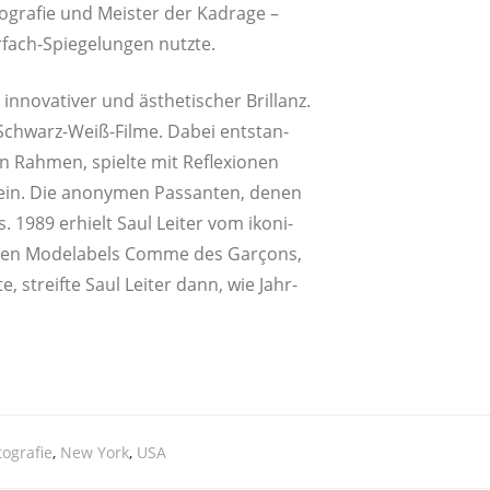
to­gra­fie und Meis­ter der Kadra­ge –
­fach-Spie­ge­lun­gen nutzte.
inno­va­ti­ver und ästhe­ti­scher Bril­lanz.
e Schwarz-Weiß-Fil­me. Dabei ent­stan­
on Rah­men, spiel­te mit Refle­xio­nen
 ein. Die anony­men Pas­san­ten, denen
. 1989 erhielt Saul Lei­ter vom iko­ni­
schen Mode­la­bels Com­me des Gar­çons,
te, streif­te Saul Lei­ter dann, wie Jahr­
ografie
,
New York
,
USA