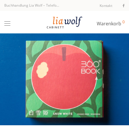
Buchhandlung Lia Wolf
–
Telefon +43 1 512 40 94
Kontakt
0
Warenkorb