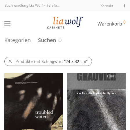
Buchhandlung Lia Wolf
–
Telefon +43 1 512 40 94
Kontakt
0
Warenkorb
Kategorien
Suchen
Produkte mit Schlagwort
“24 x 32 cm”