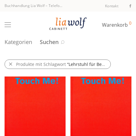
Buchhandlung Lia Wolf
–
Telefon +43 1 512 40 94
Kontakt
0
Warenkorb
Kategorien
Suchen
Produkte mit Schlagwort
“Lehrstuhl für Benutzeroberfläche, ETH Zürich”