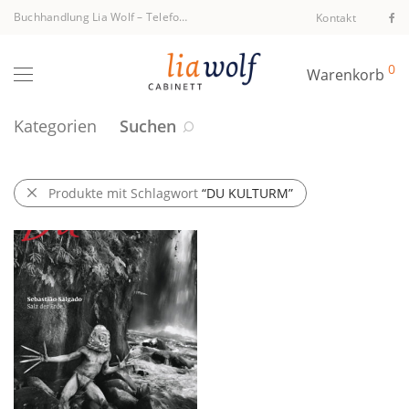
Buchhandlung Lia Wolf
–
Telefon +43 1 512 40 94
Kontakt
0
Warenkorb
Kategorien
Suchen
Produkte mit Schlagwort
“DU KULTURM”