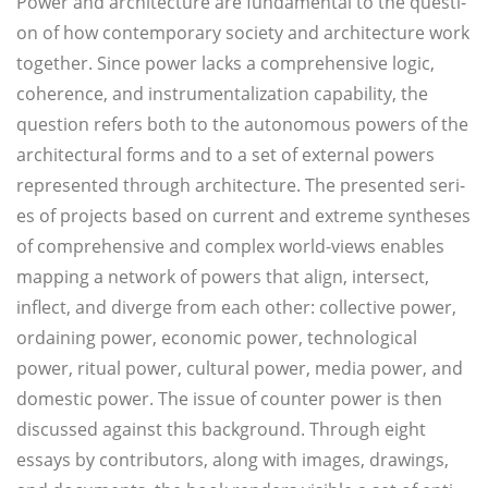
Power and archi­tec­tu­re are fun­da­men­tal to the ques­ti­
on of how con­tem­pora­ry socie­ty and archi­tec­tu­re work
tog­e­ther. Sin­ce power lacks a com­pre­hen­si­ve logic,
cohe­rence, and instru­men­ta­liz­a­ti­on capa­bi­li­ty, the
ques­ti­on refers both to the auto­no­mous powers of the
archi­tec­tu­ral forms and to a set of exter­nal powers
repre­sen­ted through archi­tec­tu­re. The pre­sen­ted seri­
es of pro­jects based on cur­rent and extre­me syn­the­ses
of com­pre­hen­si­ve and com­plex world-views enab­les
map­ping a net­work of powers that align, inter­sect,
inflect, and diver­ge from each other: collec­ti­ve power,
orda­i­ning power, eco­no­mic power, tech­no­lo­gi­cal
power, ritu­al power, cul­tu­ral power, media power, and
domestic power. The issue of coun­ter power is then
dis­cus­sed against this back­ground. Through eight
essays by con­tri­bu­tors, along with images, drawings,