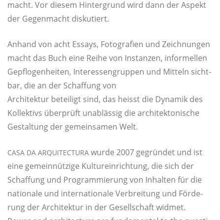
macht. Vor die­sem Hin­ter­grund wird dann der Aspekt
der Gegen­macht diskutiert.
Anhand von acht Essays, Foto­gra­fien und Zeich­nun­gen
macht das Buch eine Rei­he von Instan­zen, infor­mel­len
Gepflo­gen­hei­ten, Inter­es­sen­grup­pen und Mit­teln sicht­
bar, die an der Schaf­fung von
Archi­tek­tur betei­ligt sind, das heisst die Dyna­mik des
Kol­lek­tivs über­prüft unab­läs­sig die archi­tek­to­ni­sche
Gestal­tung der gemein­sa­men Welt.
wur­de 2007 gegrün­det und ist
CASA
DA
ARQUITECTURA
eine gemein­nüt­zi­ge Kul­tur­ein­rich­tung, die sich der
Schaf­fung und Pro­gram­mie­rung von Inhal­ten für die
natio­na­le und inter­na­tio­na­le Ver­brei­tung und För­de­
rung der Archi­tek­tur in der Gesell­schaft widmet.