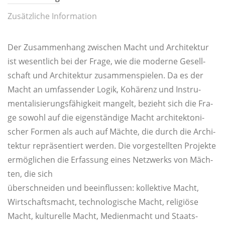
Zusätzliche Information
Der Zusam­men­hang zwi­schen Macht und Archi­tek­tur
ist wesent­lich bei der Fra­ge, wie die moder­ne Gesell­
schaft und Archi­tek­tur zusam­men­spie­len. Da es der
Macht an umfas­sen­der Logik, Kohä­renz und Instru­
men­ta­li­sie­rungs­fä­hig­keit man­gelt, bezieht sich die Fra­
ge sowohl auf die eigen­stän­di­ge Macht archi­tek­to­ni­
scher For­men als auch auf Mäch­te, die durch die Archi­
tek­tur reprä­sen­tiert wer­den. Die vor­ge­stell­ten Pro­jek­te
ermög­li­chen die Erfas­sung eines Netz­werks von Mäch­
ten, die sich
über­schnei­den und beein­flus­sen: kol­lek­ti­ve Macht,
Wirt­schafts­macht, tech­no­lo­gi­sche Macht, reli­giö­se
Macht, kul­tu­rel­le Macht, Medi­en­macht und Staats­