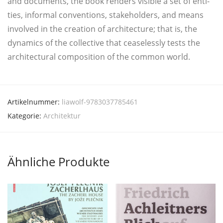
and docu­ments, the book ren­ders visi­ble a set of enti­
ties, infor­mal con­ven­ti­ons, sta­ke­hol­ders, and means
invol­ved in the crea­ti­on of archi­tec­tu­re; that is, the
dyna­mics of the collec­ti­ve that cea­sel­ess­ly tests the
archi­tec­tu­ral com­po­si­ti­on of the com­mon world.
Artikelnummer:
liawolf-9783037785461
Kategorie:
Architektur
Ähnliche Produkte