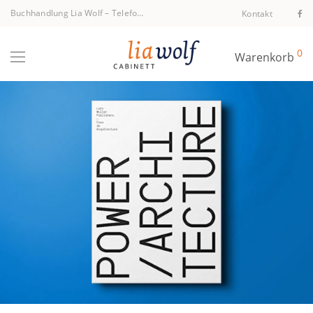
Buchhandlung Lia Wolf
–
Telefon +43 1 512 40 94
Kontakt
0
Warenkorb