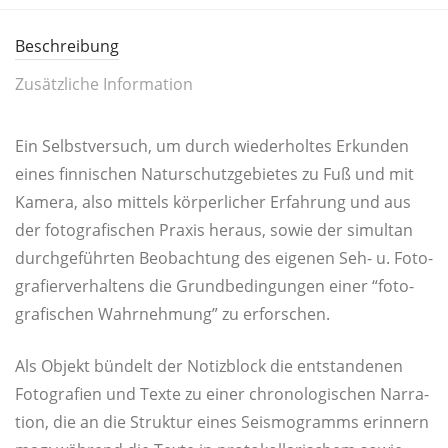
Beschreibung
Zusätzliche Information
Ein Selbst­ver­such, um durch wie­der­hol­tes Erkun­den
eines fin­ni­schen Natur­schutz­ge­bie­tes zu Fuß und mit
Kame­ra, also mit­tels kör­per­li­cher Erfah­rung und aus
der foto­gra­fi­schen Pra­xis her­aus, sowie der simul­tan
durch­ge­führ­ten Beob­ach­tung des eige­nen Seh- u. Foto­
gra­fier­ver­hal­tens die Grund­be­din­gun­gen einer “foto­
gra­fi­schen Wahr­neh­mung” zu erforschen.
Als Objekt bün­delt der Notiz­block die ent­stan­de­nen
Foto­gra­fien und Tex­te zu einer chro­no­lo­gi­schen Nar­ra­
ti­on, die an die Struk­tur eines Seis­mo­gramms erin­nern