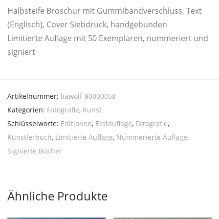
Halb­st­ei­fe Bro­schur mit Gum­mi­band­ver­schluss, Text
(Eng­lisch), Cover Sieb­druck, handgebunden
Limi­tier­te Auf­la­ge mit 50 Exem­pla­ren, num­me­riert und
signiert
Artikelnummer:
liawolf-90000058
Kategorien:
Fotografie
,
Kunst
Schlüsselworte:
Editionen
,
Erstauflage
,
Fotografie
,
Künstlerbuch
,
Limitierte Auflage
,
Nummerierte Auflage
,
Signierte Bücher
Ähnliche Produkte