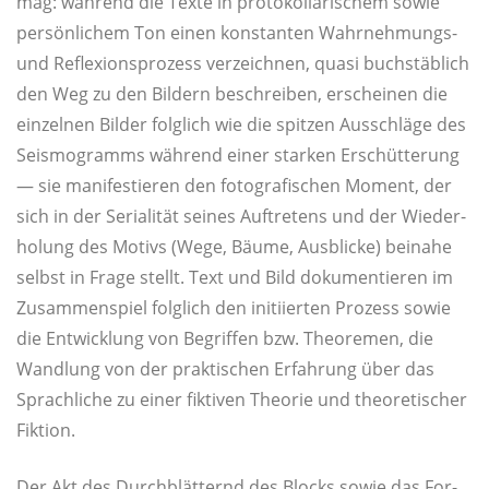
mag: wäh­rend die Tex­te in pro­to­kol­la­ri­schem sowie
per­sön­li­chem Ton einen kon­stan­ten Wahr­neh­mungs-
und Refle­xi­ons­pro­zess ver­zeich­nen, qua­si buch­stäb­lich
den Weg zu den Bil­dern beschrei­ben, erschei­nen die
ein­zel­nen Bil­der folg­lich wie die spit­zen Aus­schlä­ge des
Seis­mo­gramms wäh­rend einer star­ken Erschüt­te­rung
— sie mani­fes­tie­ren den foto­gra­fi­schen Moment, der
sich in der Seria­li­tät sei­nes Auf­tre­tens und der Wie­der­
ho­lung des Motivs (Wege, Bäu­me, Aus­bli­cke) bei­na­he
selbst in Fra­ge stellt. Text und Bild doku­men­tie­ren im
Zusam­men­spiel folg­lich den initi­ier­ten Pro­zess sowie
die Ent­wick­lung von Begrif­fen bzw. Theo­re­men, die
Wand­lung von der prak­ti­schen Erfah­rung über das
Sprach­li­che zu einer fik­ti­ven Theo­rie und theo­re­ti­scher
Fiktion.
Der Akt des Durch­blät­ternd des Blocks sowie das For­