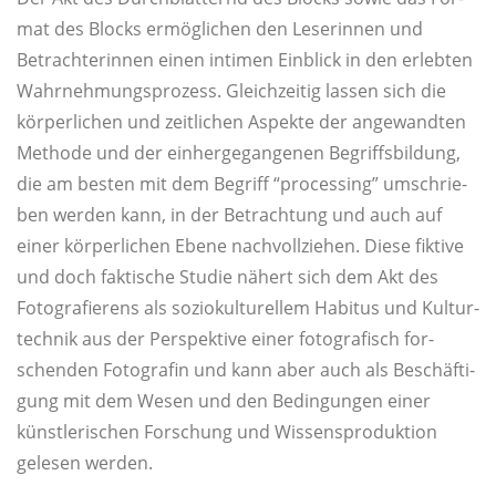
mat des Blocks ermög­li­chen den Lese­rin­nen und
Betrach­te­rin­nen einen inti­men Ein­blick in den erleb­ten
Wahr­neh­mungs­pro­zess. Gleich­zei­tig las­sen sich die
kör­per­li­chen und zeit­li­chen Aspek­te der ange­wand­ten
Metho­de und der ein­her­ge­gan­ge­nen Begriffs­bil­dung,
die am bes­ten mit dem Begriff “pro­ces­sing” umschrie­
ben wer­den kann, in der Betrach­tung und auch auf
einer kör­per­li­chen Ebe­ne nach­voll­zie­hen. Die­se fik­ti­ve
und doch fak­ti­sche Stu­die nähert sich dem Akt des
Foto­gra­fie­rens als sozio­kul­tu­rel­lem Habi­tus und Kul­tur­
tech­nik aus der Per­spek­ti­ve einer foto­gra­fisch for­
schen­den Foto­gra­fin und kann aber auch als Beschäf­ti­
gung mit dem Wesen und den Bedin­gun­gen einer
künst­le­ri­schen For­schung und Wis­sens­pro­duk­ti­on
gele­sen werden.