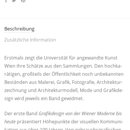
Beschreibung
Zusätzliche Information
Erst­mals zeigt die Uni­ver­si­tät für ange­wand­te Kunst
Wien ihre Schät­ze aus den Samm­lun­gen. Den hoch­ka­
rä­ti­gen, groß­teils der Öffent­lich­keit noch unbe­kann­ten
Bestän­den aus Male­rei, Gra­fik, Foto­gra­fie, Archi­tek­tur­
zeich­nung und Archi­tek­tur­mo­dell, Mode und Gra­fik­de­
sign wird jeweils ein Band gewidmet.
Der ers­te Band
Gra­fik­de­sign von der Wie­ner Moder­ne bis
heu­te
prä­sen­tiert Höhe­punk­te der visu­el­len Kom­mu­ni­
ka­ti­on aus über 100 Jah­ren. Von gebrauchs­gra­fi­schen