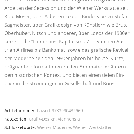
Arbei­ten der Seces­si­on und der Wie­ner Werk­stät­te seit
Kolo Moser, über Arbei­ten Joseph Bin­ders bis zu Ste­fan
Sag­meis­ter, über Gra­fik­de­sign von Künst­lern wie Brus,
Ober­hu­ber, Nitsch und ande­rer, über Logos der 1980er
Jah­re — die “Iko­nen des Kapi­ta­lis­mus” — von den Aus­
tri­an Air­lines bis Ban­ko­mat, sowie das gra­fi­sche Revi­val
der Moder­ne seit den 1990er Jah­ren bis heu­te. Kur­ze,
prä­gnan­te Infor­ma­tio­nen zu den Expo­na­ten erläu­tern
den his­to­ri­schen Kon­text und bie­ten einen tie­fen Ein­
blick in die Strö­mun­gen in Gesell­schaft und Kunst.
Artikelnummer:
liawolf-9783990432969
Kategorien:
Grafik-Design
,
Viennensia
Schlüsselworte:
Wiener Moderne
,
Wiener Werkstätten