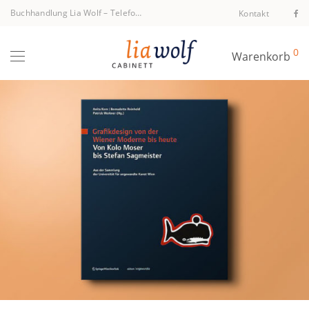
Buchhandlung Lia Wolf
–
Telefon +43 1 512 40 94
Kontakt
0
Warenkorb