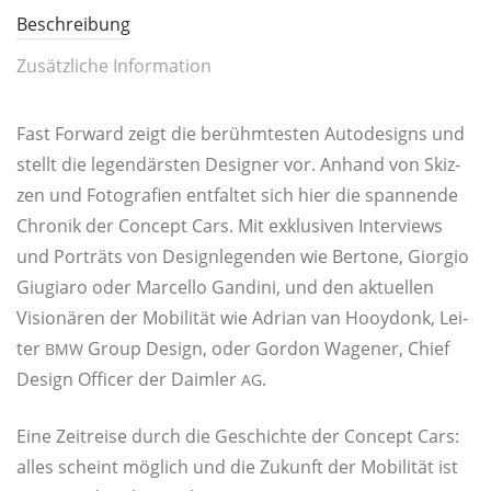
Beschreibung
Zusätzliche Information
Fast For­ward zeigt die berühm­tes­ten Auto­de­signs und
stellt die legen­därs­ten Desi­gner vor. Anhand von Skiz­
zen und Foto­gra­fien ent­fal­tet sich hier die span­nen­de
Chro­nik der Con­cept Cars. Mit exklu­si­ven Inter­views
und Por­träts von Design­le­gen­den wie Ber­to­ne, Gior­gio
Giugi­a­ro oder Mar­cel­lo Gan­di­ni, und den aktu­el­len
Visio­nä­ren der Mobi­li­tät wie Adri­an van Hooy­donk, Lei­
ter
Group Design, oder Gor­don Wagener, Chief
BMW
Design Offi­cer der Daim­ler
.
AG
Eine Zeit­rei­se durch die Geschich­te der Con­cept Cars:
alles scheint mög­lich und die Zukunft der Mobi­li­tät ist