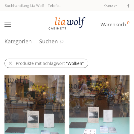
Buchhandlung Lia Wolf
–
Telefon +43 1 512 40 94
Kontakt
0
Warenkorb
Kategorien
Suchen
Produkte mit Schlagwort
“Wolken”