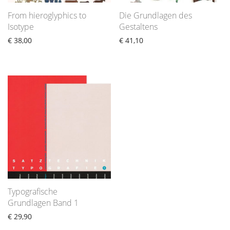
From hieroglyphics to
Die Grundlagen des
Isotype
Gestaltens
€
38,00
€
41,10
Typografische
Grundlagen Band 1
€
29,90