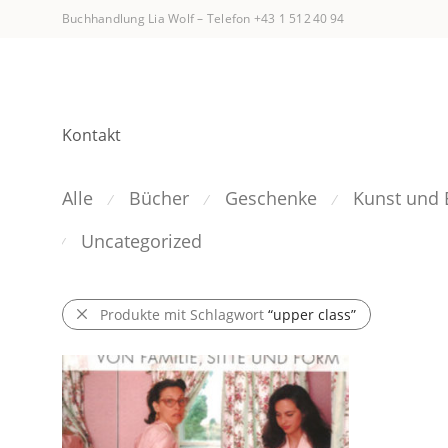
Buchhandlung Lia Wolf
–
Telefon +43 1 512 40 94
Kontakt
Alle
Bücher
Geschenke
Kunst und 
⁄
⁄
⁄
Uncategorized
⁄
Produkte mit Schlagwort
“upper class”