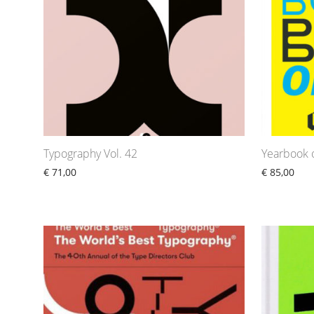
Typography Vol. 42
Yearbook o
€
71,00
€
85,00