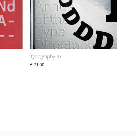
Typography 37
€
71,00