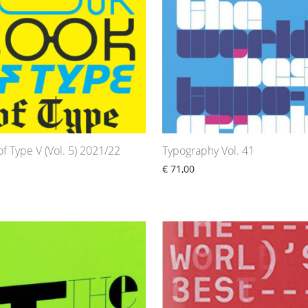
f Type V (Vol. 5) 2021/22
Typography Vol. 41
€
71,00