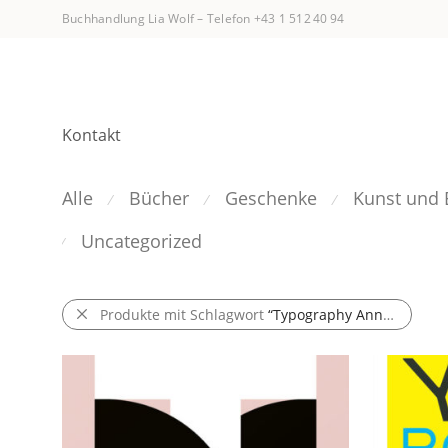
Buchhandlung Lia Wolf
–
Telefon +43 1 512 40 94
Kontakt
Alle
Bücher
Geschenke
Kunst und 
⁄
⁄
⁄
Uncategorized
⁄
Produkte mit Schlagwort
“Typography Annual”