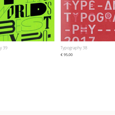
y 39
Typography 38
€
95,00