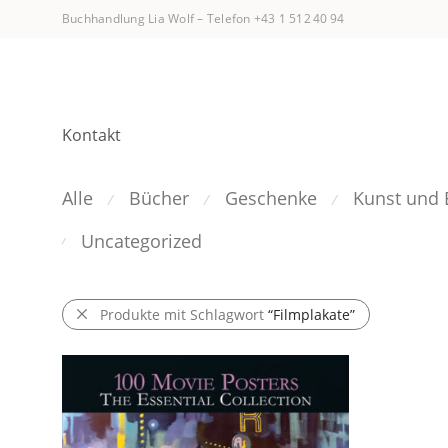
Buchhandlung Lia Wolf
–
Telefon +43 1 512 40 94
Kontakt
Alle
Bücher
Geschenke
Kunst und 
⁄
⁄
⁄
Uncategorized
⁄
Produkte mit Schlagwort
“Filmplakate”