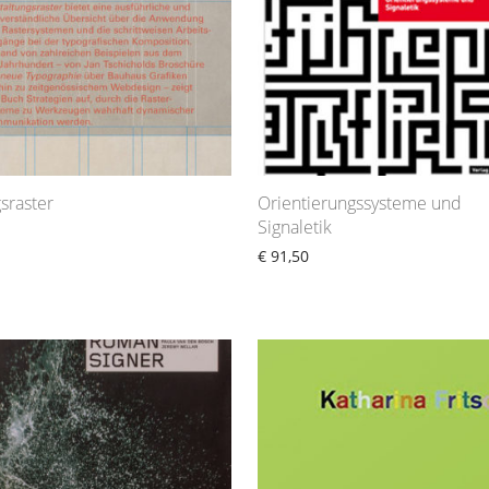
sraster
Orientierungssysteme und
Signaletik
€
91,50