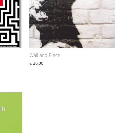
Wall and Piece
€
26,00