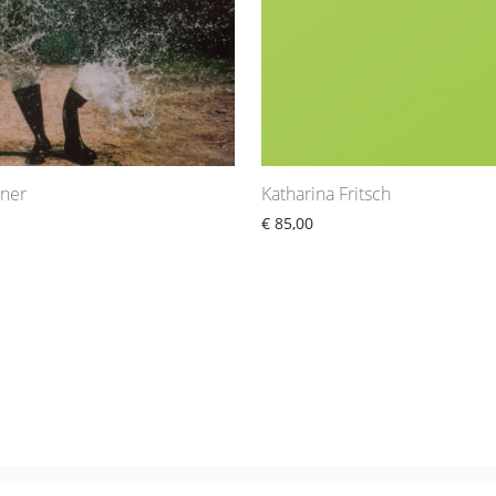
ner
Katharina Fritsch
€
85,00