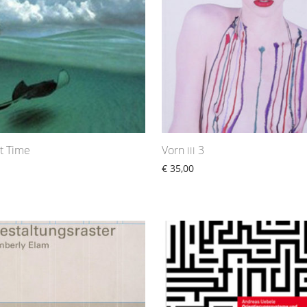
t Time
Vorn
3
III
€
35,00