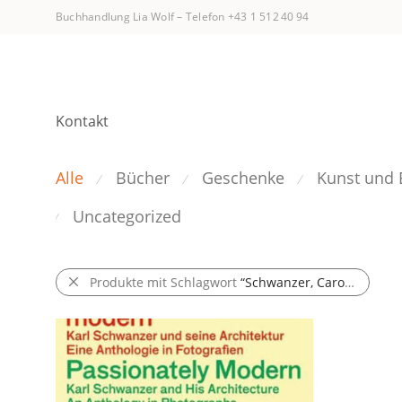
Buchhandlung Lia Wolf
–
Telefon +43 1 512 40 94
Kontakt
Alle
Bücher
Geschenke
Kunst und 
⁄
⁄
⁄
Uncategorized
⁄
Produkte mit Schlagwort
“Schwanzer, Caroline/Pogoreutz, Mirko”