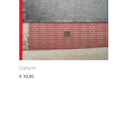
Daheim
€
30,80