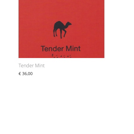
Tender Mint
€
36,00