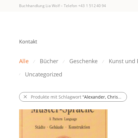
Buchhandlung Lia Wolf
–
Telefon +43 1 512 40 94
Kontakt
Alle
Bücher
Geschenke
Kunst und 
⁄
⁄
⁄
Uncategorized
⁄
Produkte mit Schlagwort
“Alexander, Christopher/Ishikawa, Sara/Silverstein, Murray;”