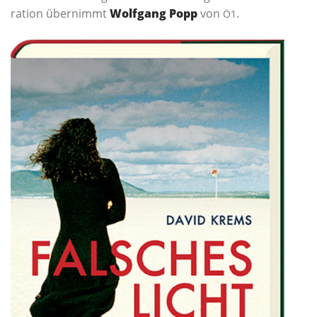
ra­ti­on über­nimmt
Wolf­gang Popp
von
.
Ö1