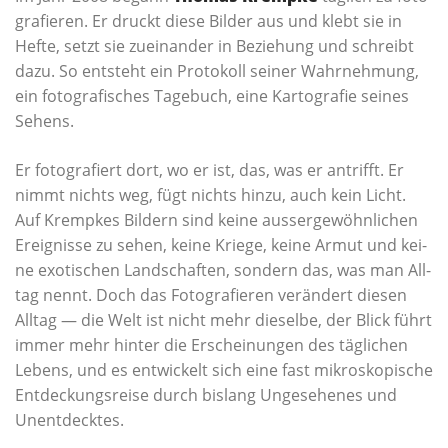
gra­fie­ren. Er druckt die­se Bil­der aus und klebt sie in
Hef­te, setzt sie zuein­an­der in Bezie­hung und schreibt
dazu. So ent­steht ein Pro­to­koll sei­ner Wahr­neh­mung,
ein foto­gra­fi­sches Tage­buch, eine Kar­to­gra­fie sei­nes
Sehens.
Er foto­gra­fiert dort, wo er ist, das, was er antrifft. Er
nimmt nichts weg, fügt nichts hin­zu, auch kein Licht.
Auf Kremp­kes Bil­dern sind kei­ne aus­ser­ge­wöhn­li­chen
Ereig­nis­se zu sehen, kei­ne Krie­ge, kei­ne Armut und kei­
ne exo­ti­schen Land­schaf­ten, son­dern das, was man All­
tag nennt. Doch das Foto­gra­fie­ren ver­än­dert die­sen
All­tag — die Welt ist nicht mehr die­sel­be, der Blick führt
immer mehr hin­ter die Erschei­nun­gen des täg­li­chen
Lebens, und es ent­wi­ckelt sich eine fast mikro­sko­pi­sche
Ent­de­ckungs­rei­se durch bis­lang Unge­se­he­nes und
Unentdecktes.