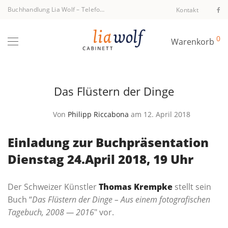
Buchhandlung Lia Wolf
–
Telefon +43 1 512 40 94
Kontakt
0
Warenkorb
Das Flüstern der Dinge
Von
Philipp Riccabona
am 12. April 2018
Einladung zur Buchpräsentation
Dienstag 24.April 2018, 19 Uhr
Der Schwei­zer Künst­ler
Tho­mas Kremp­ke
stellt sein
Buch “
Das Flüs­tern der Din­ge – Aus einem foto­gra­fi­schen
Tage­buch, 2008 — 2016
″ vor.