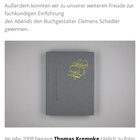
Außer­dem konn­ten wir zu unse­rer wei­te­ren Freu­de zur
fach­kun­di­gen Einführung
des Abends den Buch­ge­stal­ter Cle­mens Sched­ler
gewinnen.
Im Jahr 2008 begann
Tho­mas Kremp­ke
täg­lich zu foto­